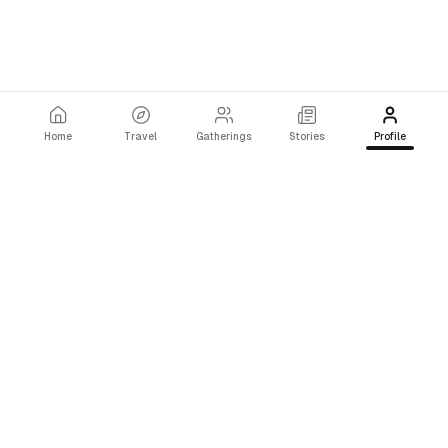
Home
Travel
Gatherings
Stories
Profile
Trips
Host a Gathering
Terms
Privacy
©
2026
KOPLE
상호명 : (주) 로컬잇
사업자등록번호 : 584-88-03750
대표자 : 조은진
사업장주소: 강원도 동해시 해안로 507, 2층
해당 사이트에서 판매되는 모든 상품에
환불 및 모든 민원의 책임은 (주) 로컬잇에 있습니다