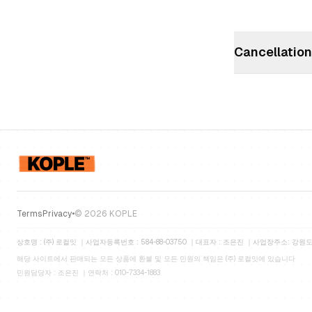
Cancellatio
Terms
Privacy
•
©
2026
KOPLE
상호명 : (주) 로컬잇
｜
사업자등록번호 : 584-88-03750
｜
대표자 : 조은진
｜
사업장주소: 강원도 
해당 사이트에서 판매되는 모든 상품에
환불 및 모든 민원의 책임은 (주) 로컬잇에 있습니다
민원담당자 : 조은진
｜
연락처 : 010-7334-1883