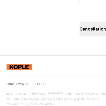
Cancellatio
Terms
Privacy
•
©
2026
KOPLE
상호명 : (주) 로컬잇
｜
사업자등록번호 : 584-88-03750
｜
대표자 : 조은진
｜
사업장주소: 강원도 
해당 사이트에서 판매되는 모든 상품에
환불 및 모든 민원의 책임은 (주) 로컬잇에 있습니다
민원담당자 : 조은진
｜
연락처 : 010-7334-1883