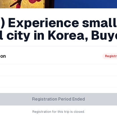
2) Experience small
l city in Korea, Bu
ion
Registr
Registration Period Ended
Registration for this trip is closed.